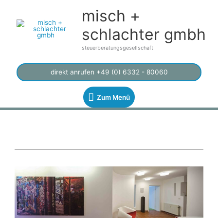
Zum
Zum
misch +
Inhalt
Menü
springen
schlachter gmbh
steuerberatungsgesellschaft
direkt anrufen +49 (0) 6332 - 80060
Zum Menü