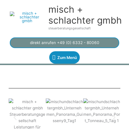
Zum
Zum
misch +
Inhalt
Menü
springen
schlachter gmbh
steuerberatungsgesellschaft
direkt anrufen +49 (0) 6332 - 80060
Zum Menü