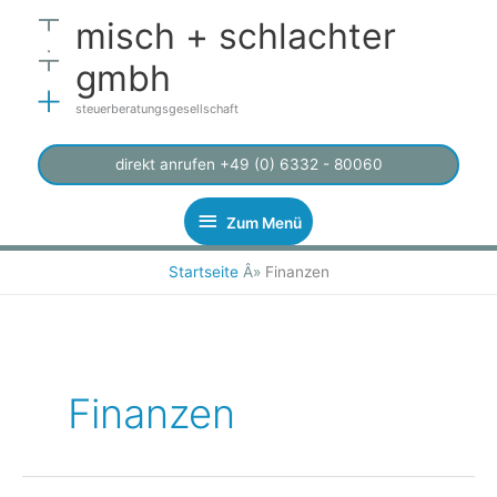
Zum
Zum
misch + schlachter
Inhalt
Menü
springen
gmbh
steuerberatungsgesellschaft
direkt anrufen +49 (0) 6332 - 80060
Zum Menü
Startseite
Â»
Finanzen
Finanzen