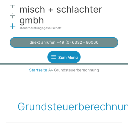
Zum
Zum
misch + schlachter
Inhalt
Menü
springen
gmbh
steuerberatungsgesellschaft
direkt anrufen +49 (0) 6332 - 80060
Zum Menü
Startseite
Â»
Grundsteuerberechnung
Grundsteuerberechnu