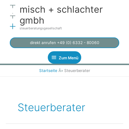
Zum
Zum
misch + schlachter
Inhalt
Menü
springen
gmbh
steuerberatungsgesellschaft
direkt anrufen +49 (0) 6332 - 80060
Zum Menü
Startseite
Â»
Steuerberater
Steuerberater